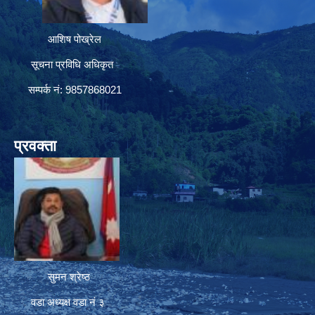
आशिष पोख्रेल
सूचना प्रविधि अधिकृत
सम्पर्क नं: 9857868021
प्रवक्ता
सुमन श्रेष्ठ
वडा अध्यक्ष वडा नं ३