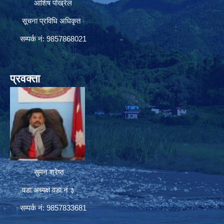
आशिष पोख्रेल
सूचना प्रविधि अधिकृत
सम्पर्क नं: 9857868021
प्रवक्ता
सुमन श्रेष्ठ
वडा अध्यक्ष वडा नं ३
सम्पर्क नं: 9857833681