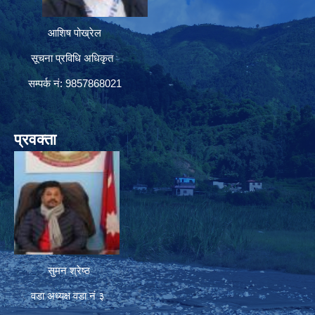
आशिष पोख्रेल
सूचना प्रविधि अधिकृत
सम्पर्क नं: 9857868021
प्रवक्ता
सुमन श्रेष्ठ
वडा अध्यक्ष वडा नं ३