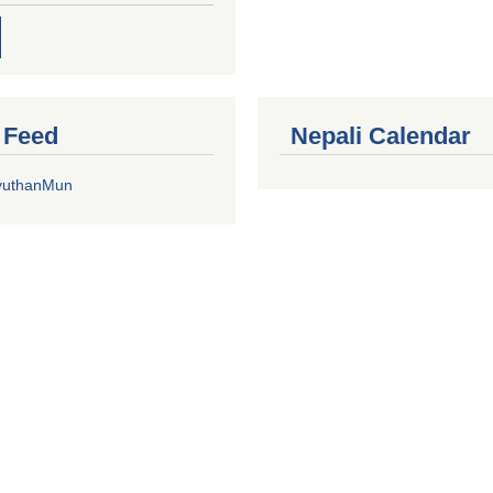
r Feed
Nepali Calendar
yuthanMun