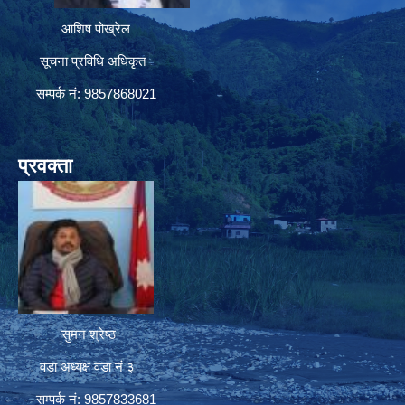
आशिष पोख्रेल
सूचना प्रविधि अधिकृत
सम्पर्क नं: 9857868021
प्रवक्ता
सुमन श्रेष्ठ
वडा अध्यक्ष वडा नं ३
सम्पर्क नं: 9857833681