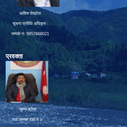
आशिष पोख्रेल
सूचना प्रविधि अधिकृत
सम्पर्क नं: 9857868021
प्रवक्ता
सुमन श्रेष्ठ
वडा अध्यक्ष वडा नं ३