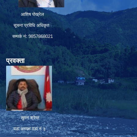
आशिष पोख्रेल
सूचना प्रविधि अधिकृत
सम्पर्क नं: 9857868021
प्रवक्ता
सुमन श्रेष्ठ
वडा अध्यक्ष वडा नं ३