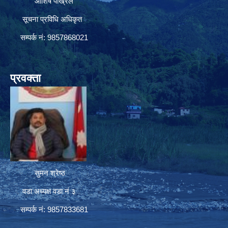
आशिष पोख्रेल
सूचना प्रविधि अधिकृत
सम्पर्क नं: 9857868021
प्रवक्ता
सुमन श्रेष्ठ
वडा अध्यक्ष वडा नं ३
सम्पर्क नं: 9857833681