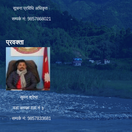
सूचना प्रविधि अधिकृत
सम्पर्क नं: 9857868021
प्रवक्ता
सुमन श्रेष्ठ
वडा अध्यक्ष वडा नं ३
सम्पर्क नं: 9857833681