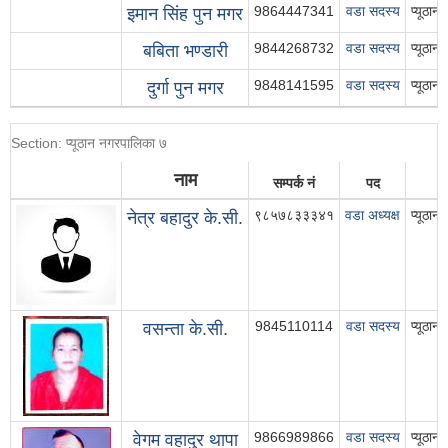
9864447341
वडा सदस्य
प्यूठा
इमान सिंह पुन मगर
9844268732
वडा सदस्य
प्यूठा
बबिता भण्डारी
9848141595
वडा सदस्य
प्यूठा
दुर्गा पुन मगर
Section: प्यूठान नगरपालिका ७
नाम
सम्पर्क नं
पद
९८५७८३३३४१
वडा अध्यक्ष
प्यूठा
नेत्र बहादुर के.सी.
9845110114
वडा सदस्य
प्यूठा
वसन्ता के.सी.
9866989866
वडा सदस्य
प्यूठा
वेगम वहादुर थापा