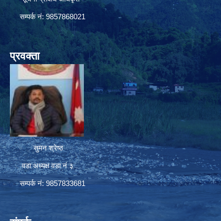
सम्पर्क नं: 9857868021
प्रवक्ता
सुमन श्रेष्ठ
वडा अध्यक्ष वडा नं ३
सम्पर्क नं: 9857833681