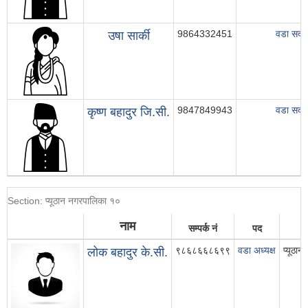
9864332451
वडा सदस
उषा सार्की
9847849943
वडा सदस
कृष्ण बहादुर जि.सी.
Section: प्यूठान नगरपालिका १०
नाम
सम्पर्क नं
पद
९८६८६६८६९९
वडा अध्यक्ष
प्यूठा
लोक बहादुर के.सी.