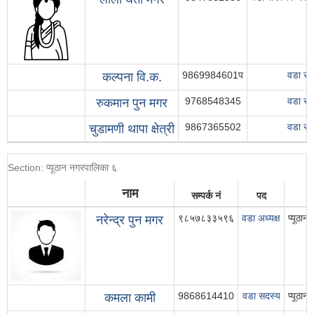
9869984601प
वडा सद
कल्पना वि.क.
9768548345
वडा सद
रुकमान पुन मगर
9867365502
वडा सद
चुडामणी थापा क्षेत्री
Section: प्यूठान नगरपालिका ६
नाम
सम्पर्क नं
पद
९८५७८३३५९६
वडा अध्यक्ष
प्यूठा
नरेन्द्र पुन मगर
9868614410
वडा सदस्य
प्यूठा
कमला कामी