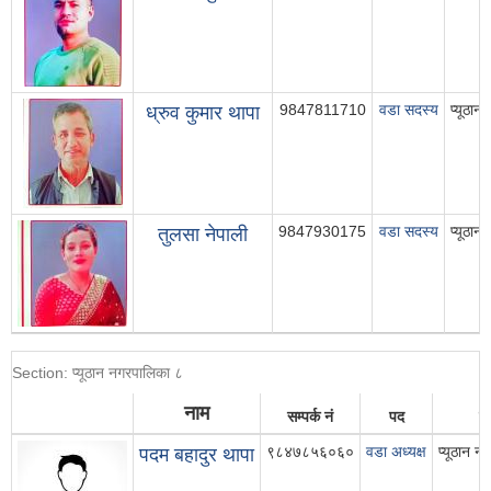
9847811710
वडा सदस्य
प्यूठा
ध्रुव कुमार थापा
9847930175
वडा सदस्य
प्यूठा
तुलसा नेपाली
Section: प्यूठान नगरपालिका ८
नाम
सम्पर्क नं
पद
ठे
९८४७८५६०६०
वडा अध्यक्ष
प्यूठान न
पदम बहादुर थापा