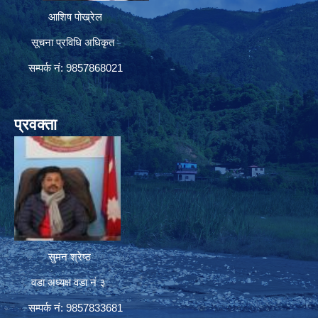
आशिष पोख्रेल
सूचना प्रविधि अधिकृत
सम्पर्क नं: 9857868021
प्रवक्ता
सुमन श्रेष्ठ
वडा अध्यक्ष वडा नं ३
सम्पर्क नं: 9857833681