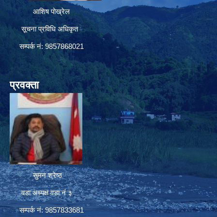
आशिष पोख्रेल
सूचना प्रविधि अधिकृत
सम्पर्क नं: 9857868021
प्रवक्ता
सुमन श्रेष्ठ
वडा अध्यक्ष वडा नं ३
सम्पर्क नं: 9857833681