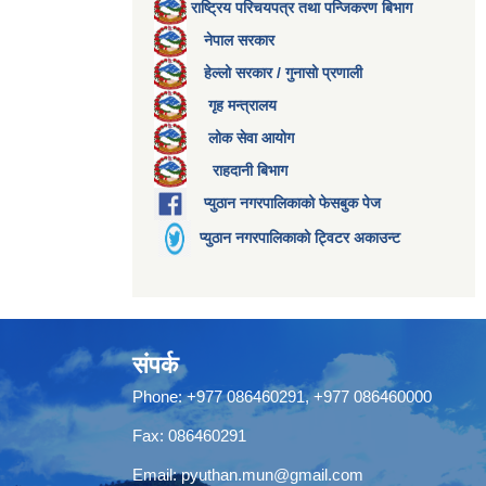
राष्ट्रिय परिचयपत्र तथा पन्जिकरण बिभाग
नेपाल सरकार
हेल्लो सरकार / गुनासो प्रणाली
गृह मन्त्रालय
लोक सेवा आयोग
राहदानी बिभाग
प्युठान नगरपालिकाको फेसबुक पेज
प्युठान नगरपालिकाको ट्विटर अकाउन्ट
संपर्क
Phone: +977 086460291, +977 086460000
Fax: 086460291
Email:
pyuthan.mun@gmail.com