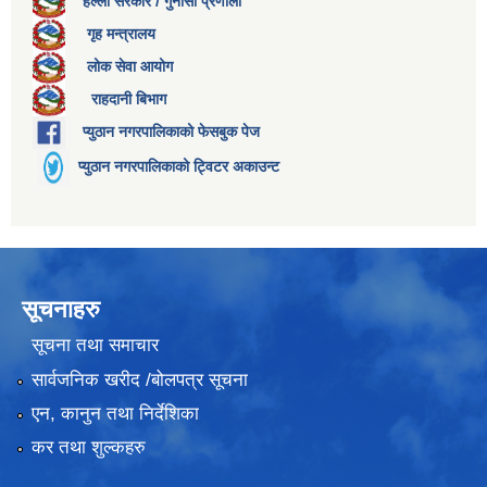
हेल्लो सरकार / गुनासो प्रणाली
गृह मन्त्रालय
लोक सेवा आयोग
राहदानी बिभाग
प्युठान नगरपालिकाको फेसबुक पेज
प्युठान नगरपालिकाको ट्विटर अकाउन्ट
सूचनाहरु
सूचना तथा समाचार
सार्वजनिक खरीद /बोलपत्र सूचना
एन, कानुन तथा निर्देशिका
कर तथा शुल्कहरु