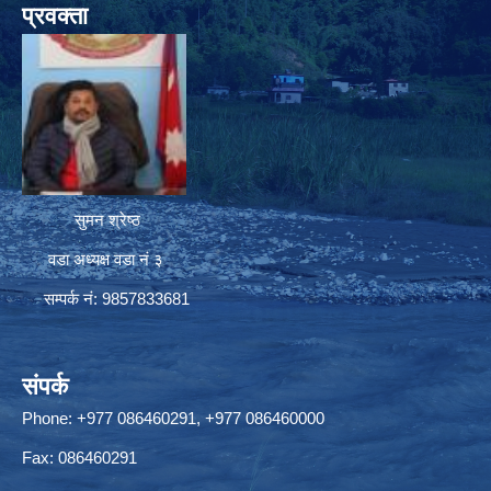
प्रवक्ता
सुमन श्रेष्ठ
वडा अध्यक्ष वडा नं ३
सम्पर्क नं: 9857833681
संपर्क
Phone: +977 086460291, +977 086460000
Fax: 086460291