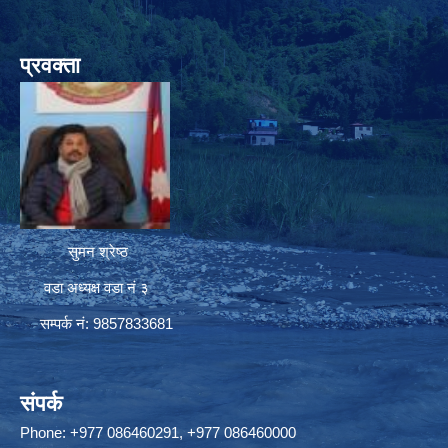
प्रवक्ता
सुमन श्रेष्ठ
वडा अध्यक्ष वडा नं ३
सम्पर्क नं: 9857833681
संपर्क
Phone: +977 086460291, +977 086460000