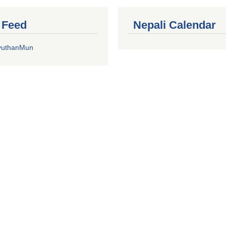
r Feed
Nepali Calendar
yuthanMun