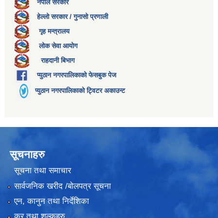
नेपाल सरकार
हेल्लो सरकार / गुनासो प्रणाली
गृह मन्त्रालय
लोक सेवा आयोग
राहदानी बिभाग
प्युठान नगरपालिकाको फेसबुक पेज
प्युठान नगरपालिकाको ट्विटर अकाउन्ट
सूचनाहरु
सूचना तथा समाचार
सार्वजनिक खरीद /बोलपत्र सूचना
एन, कानुन तथा निर्देशिका
कर तथा शुल्कहरु