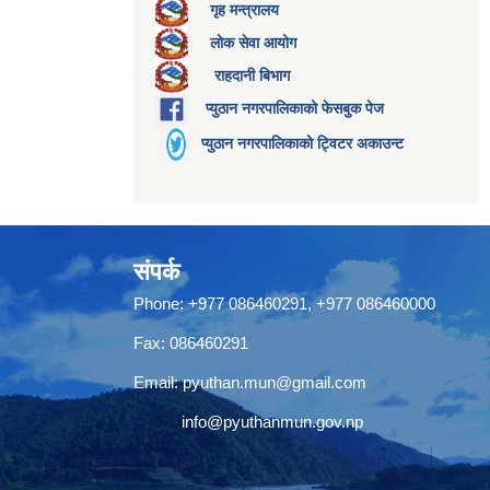
गृह मन्त्रालय
लोक सेवा आयोग
राहदानी बिभाग
प्युठान नगरपालिकाको फेसबुक पेज
प्युठान नगरपालिकाको ट्विटर अकाउन्ट
संपर्क
Phone: +977 086460291, +977 086460000
Fax: 086460291
Email:
pyuthan.mun@gmail.com
info@pyuthanmun.gov.np