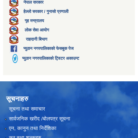
नेपाल सरकार
हेल्लो सरकार / गुनासो प्रणाली
गृह मन्त्रालय
लोक सेवा आयोग
राहदानी बिभाग
प्युठान नगरपालिकाको फेसबुक पेज
प्युठान नगरपालिकाको ट्विटर अकाउन्ट
सूचनाहरु
सूचना तथा समाचार
सार्वजनिक खरीद /बोलपत्र सूचना
एन, कानुन तथा निर्देशिका
कर तथा शुल्कहरु