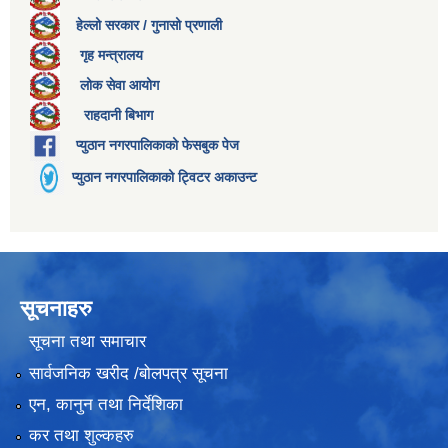
हेल्लो सरकार / गुनासो प्रणाली
गृह मन्त्रालय
लोक सेवा आयोग
राहदानी बिभाग
प्युठान नगरपालिकाको फेसबुक पेज
प्युठान नगरपालिकाको ट्विटर अकाउन्ट
सूचनाहरु
सूचना तथा समाचार
सार्वजनिक खरीद /बोलपत्र सूचना
एन, कानुन तथा निर्देशिका
कर तथा शुल्कहरु