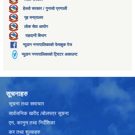
हेल्लो सरकार / गुनासो प्रणाली
गृह मन्त्रालय
लोक सेवा आयोग
राहदानी बिभाग
प्युठान नगरपालिकाको फेसबुक पेज
प्युठान नगरपालिकाको ट्विटर अकाउन्ट
सूचनाहरु
सूचना तथा समाचार
सार्वजनिक खरीद /बोलपत्र सूचना
एन, कानुन तथा निर्देशिका
कर तथा शुल्कहरु