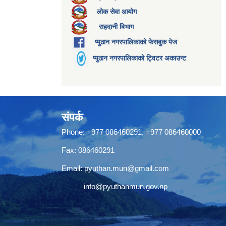
लोक सेवा आयोग
राहदानी बिभाग
प्युठान नगरपालिकाको फेसबुक पेज
प्युठान नगरपालिकाको ट्विटर अकाउन्ट
संपर्क
Phone: +977 086460291, +977 086460000
Fax: 086460291
Email:
pyuthan.mun@gmail.com
info@pyuthanmun.gov.np