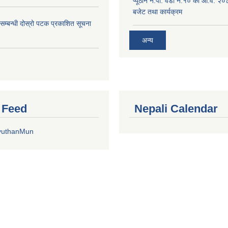
प्यूठान न.पा. वडा नं.१० को आ.व. २
बजेट तथा कार्यक्रम
े सम्बन्धी दोस्रो पटक प्रकाशित सूचना
अन्य
r Feed
Nepali Calendar
yuthanMun