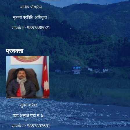
आशिष पोख्रेल
सूचना प्रविधि अधिकृत
सम्पर्क नं: 9857868021
प्रवक्ता
सुमन श्रेष्ठ
वडा अध्यक्ष वडा नं ३
सम्पर्क नं: 9857833681