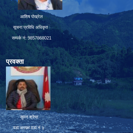
आशिष पोख्रेल
सूचना प्रविधि अधिकृत
सम्पर्क नं: 9857868021
प्रवक्ता
सुमन श्रेष्ठ
वडा अध्यक्ष वडा नं ३