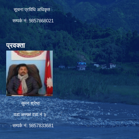
सूचना प्रविधि अधिकृत
सम्पर्क नं: 9857868021
प्रवक्ता
सुमन श्रेष्ठ
वडा अध्यक्ष वडा नं ३
सम्पर्क नं: 9857833681