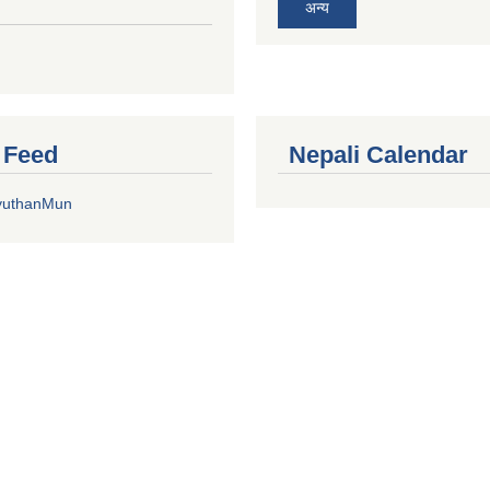
अन्य
r Feed
Nepali Calendar
yuthanMun