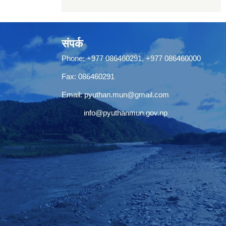
संपर्क
Phone: +977 086460291, +977 086460000
Fax: 086460291
Email:
pyuthan.mun@gmail.com
info@pyuthanmun.gov.np