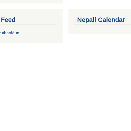
r Feed
Nepali Calendar
yuthanMun