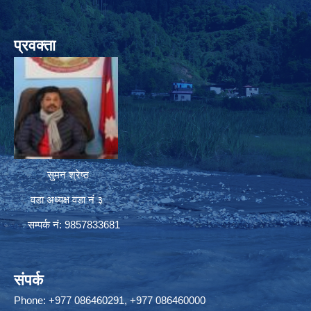
प्रवक्ता
सुमन श्रेष्ठ
वडा अध्यक्ष वडा नं ३
सम्पर्क नं: 9857833681
संपर्क
Phone: +977 086460291, +977 086460000