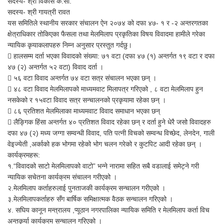
सदस्य- श्री विकास के.सी.
सदस्य- श्री गायत्री रावत
यस समितिले स्थानीय सरकार संचालन ऐन २०७४ को दफा ४७- १ र -२ अन्तरगतका
क्षेत्राधिकार तोकिएका फैसला तथा मेलमिलाप प्रकृतिका विषय विवादमा हामीले गरेका
न्यायिक कृयाकलापहरु निम्न अनुसार प्रस्तुत गर्दछु।
 हालसम्म दर्ता भएका विवादको संख्या: ७१ वटा (दफा ४७ (१) अन्तर्गत १९ वटा र दफा
४७ (२) अन्तर्गत ५२ वटा) विवाद दर्ता ।
 ५६ वटा विवाद अन्तर्गत ७४ वटा सत्र संचालन भएका छन् ।
 ४८ वटा विवाद मेलमिलापको माध्यमवाट मिलापत्र गरिएको , ८ वटा मेलमिलाप हुन
नसकेको र १५वटा विवाद सत्र सन्चालनको प्रकृयामा रहेका छन् ।
 ८६ प्रतिशत मेलमिलाका माध्यमवाट विवाद समाधान भएका छन्
 लैङ्गिक हिंसा अन्तर्गत ४० प्रतिशत विवाद रहेका छन् र दर्ता हुने धेरै जसो विवादहरु
दफा ४७ (२) मध्य जग्गा सम्वन्धी विवाद, पति पत्नी विचको सम्वन्ध विच्छेद, लेनदेन, गाली
वेइज्येती ,अर्काको हक भोगमा रहेको भोग चलन गरेको र कुटपिट आदी रहेका छन् ।
कार्यक्रमहरू:
१.“विवादको साटो मेलमिलापको वाटो” भन्ने नारामा सहित सबै वडालाई समेट्ने गरी
न्यायिक सचेतना कार्यक्रम संचालन गरीएको ।
२.मेलमिलाप कर्ताहरुलाई पुनताजकी कार्यक्रम सन्चालन गरीएको ।
३.मेलमिलापकर्ताहरु सँग बार्षिक समिक्षात्मक वैठक सन्चालन गरिएको ।
४. स‌घिय कानून मन्त्रालय ,प्यूठान नगरपालिका न्यायिक समिति र मेलमिलाप कर्ता विच
अन्तकृर्या कार्यक्रम सन्चालन गरिएको ।