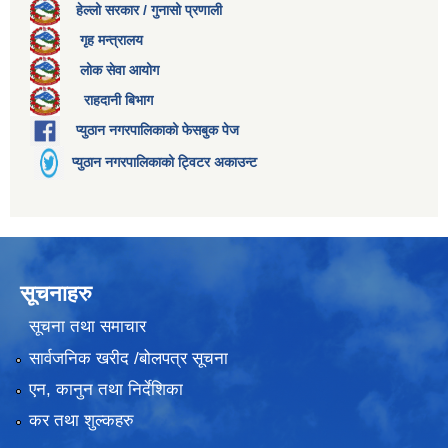
हेल्लो सरकार / गुनासो प्रणाली
गृह मन्त्रालय
लोक सेवा आयोग
राहदानी बिभाग
प्युठान नगरपालिकाको फेसबुक पेज
प्युठान नगरपालिकाको ट्विटर अकाउन्ट
सूचनाहरु
सूचना तथा समाचार
सार्वजनिक खरीद /बोलपत्र सूचना
एन, कानुन तथा निर्देशिका
कर तथा शुल्कहरु