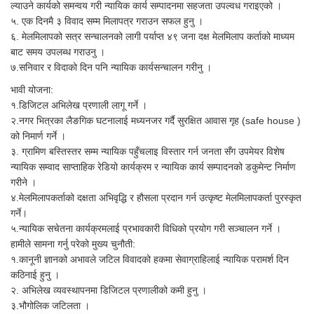
ल्याउने कार्यको समन्वय गरी न्यायिक कार्य सम्पादनमा सहजता उपल्वध गराइएको ।
५‍. एक दिनमै ३ विवाद सम्म मिलापत्र गराउन सफल हुनु ।
६. मेलमिलापको सत्र सन्चालनको लागी पर्याप्त ४९ जना दक्ष मेलमिलाप कर्ताको माध्यम
बाट समय उपलब्ध गराउनु ।
७.सनिवार र विदाको दिन पनि न्यायिक कार्यसन्चालन गरीनु ।
भावी योजना:
१.डिजिटल अभिलेख प्रणाली लागू गर्ने ।
२.नगर भित्रका लैङगिक घटनालाई मध्यनजर गर्दै सुरक्षित आवास गृह (safe house )
को निमार्ण गर्ने ।
३. ग्रामिण बस्तिस्तर सम्म न्यायिक पहुँचलाइ विस्तार गर्न जनता सँग उपमेयर विशेष
न्यायिक सम्वाद साप्ताहिक रेडियो कार्यक्रम र न्यायिक कार्य सम्पादनको डकुमेन्ट निर्माण
गरीने ।
४.मेलमिलापकर्ताको दक्षता अभिवृद्धि र हौसला प्रदान गर्न उत्कृष्ट मेलमिलापकर्ता पुरस्कृत
गर्ने।
५.न्यायिक सचेतना कार्यक्रमलाई प्रभावकारी विधिको प्रयोग गरी सञ्चालन गर्ने ।
हामीले सामना गर्नु परेको मुख्य चुनौती:
१.कानूनी ज्ञानको अभावले जटिल विवादको हकमा सेवाग्राहिलाई न्यायिक परामर्श दिन
कठिनाई हुनु ।
२. अभिलेख व्यवस्थापनमा डिजिटल प्रणालीको कमी हुनु ।
३.भौगोलिक जटिलता ।