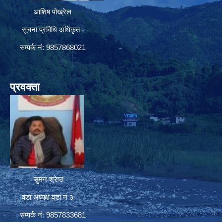
आशिष पोख्रेल
सूचना प्रविधि अधिकृत
सम्पर्क नं: 9857868021
प्रवक्ता
सुमन श्रेष्ठ
वडा अध्यक्ष वडा नं ३
सम्पर्क नं: 9857833681